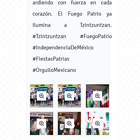
ardiendo con fuerza en cada
corazón. El Fuego Patrio ya
ilumina a Tzintzuntzan.
#Tzintzuntzan #FuegoPatrio
#IndependenciaDeMéxico
#FiestasPatrias
#OrgulloMexicano