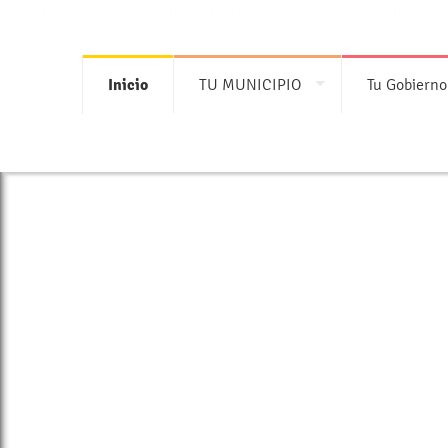
href="https://tzintzuntzan.gob.mx/contenidos/tzintzuntzan/img
Inicio
TU MUNICIPIO
Tu Gobierno