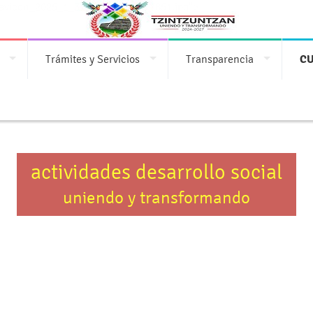
/favicon_2025_1_31_1738356832.7851.jpg">
Trámites y Servicios
Transparencia
CU
actividades desarrollo social
uniendo y transformando